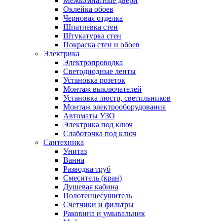
Межкомнатные двери
Оклейка обоев
Черновая отделка
Шпатлевка стен
Штукатурка стен
Покраска стен и обоев
Электрика
Электропроводка
Светодиодные ленты
Установка розеток
Монтаж выключателей
Установка люстр, светильников
Монтаж электрооборудования
Автоматы УЗО
Электрика под ключ
Слаботочка под ключ
Сантехника
Унитаз
Ванна
Разводка труб
Смеситель (кран)
Душевая кабина
Полотенцесушитель
Счетчики и фильтры
Раковина и умывальник