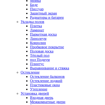
Мойка
Биде
Писсуар
Защитный экран
Радиаторы и батареи
Укладка полов
Плитка
Ламинат
Паркетная доска
Линолеум
Ковролин
Пробковое покрытие
Половая доска
Тёплый пол
пол Подиум
Плинтус
Выравнивание и стяжка
Остекление
Остекление балконов
Остекление лоджий
Пластиковые окна
Утепление
Установка дверей
Входная дверь
Межкомнатные двери