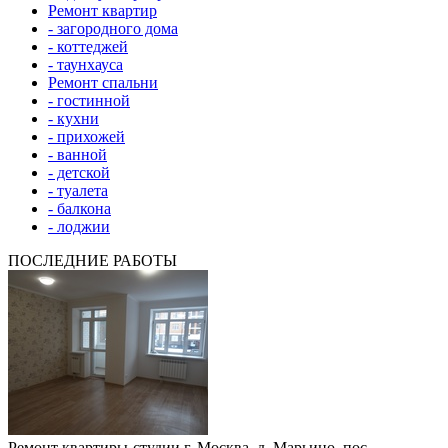
Ремонт квартир
- загородного дома
- коттеджей
- таунхауса
Ремонт спальни
- гостинной
- кухни
- прихожей
- ванной
- детской
- туалета
- балкона
- лоджии
ПОСЛЕДНИЕ РАБОТЫ
Ремонт квартиры-студии г. Москва, д. Марьино, пос.