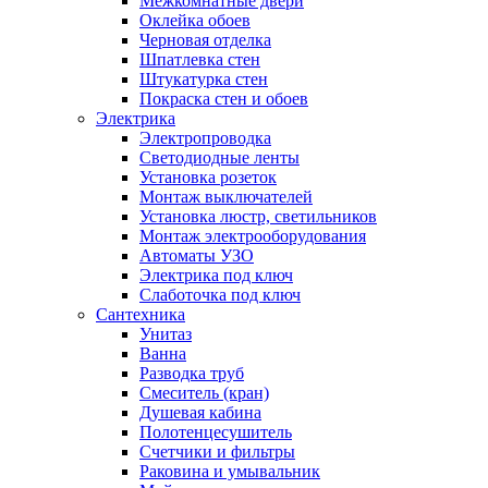
Межкомнатные двери
Оклейка обоев
Черновая отделка
Шпатлевка стен
Штукатурка стен
Покраска стен и обоев
Электрика
Электропроводка
Светодиодные ленты
Установка розеток
Монтаж выключателей
Установка люстр, светильников
Монтаж электрооборудования
Автоматы УЗО
Электрика под ключ
Слаботочка под ключ
Сантехника
Унитаз
Ванна
Разводка труб
Смеситель (кран)
Душевая кабина
Полотенцесушитель
Счетчики и фильтры
Раковина и умывальник