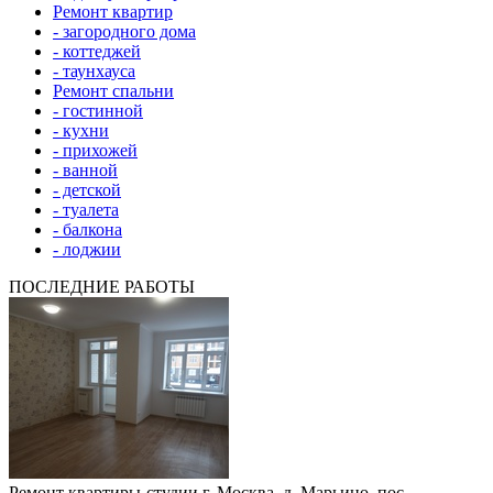
Ремонт квартир
- загородного дома
- коттеджей
- таунхауса
Ремонт спальни
- гостинной
- кухни
- прихожей
- ванной
- детской
- туалета
- балкона
- лоджии
ПОСЛЕДНИЕ РАБОТЫ
Ремонт квартиры-студии г. Москва, д. Марьино, пос.