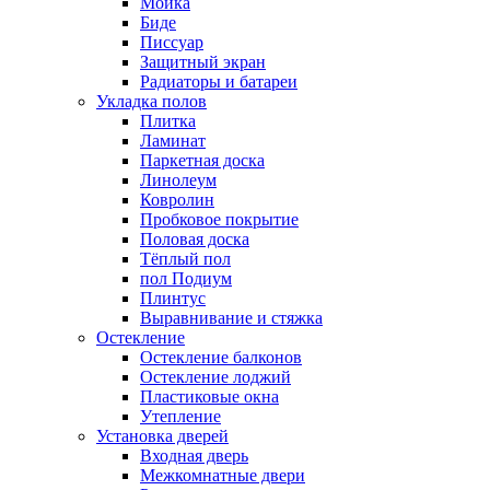
Мойка
Биде
Писсуар
Защитный экран
Радиаторы и батареи
Укладка полов
Плитка
Ламинат
Паркетная доска
Линолеум
Ковролин
Пробковое покрытие
Половая доска
Тёплый пол
пол Подиум
Плинтус
Выравнивание и стяжка
Остекление
Остекление балконов
Остекление лоджий
Пластиковые окна
Утепление
Установка дверей
Входная дверь
Межкомнатные двери