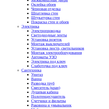
Межкомнатные двери
Оклейка обоев
Черновая отделка
Шпатлевка стен
Штукатурка стен
Покраска стен и обоев
Электрика
Электропроводка
Светодиодные ленты
Установка розеток
Монтаж выключателей
Установка люстр, светильников
Монтаж электрооборудования
Автоматы УЗО
Электрика под ключ
Слаботочка под ключ
Сантехника
Унитаз
Ванна
Разводка труб
Смеситель (кран)
Душевая кабина
Полотенцесушитель
Счетчики и фильтры
Раковина и умывальник