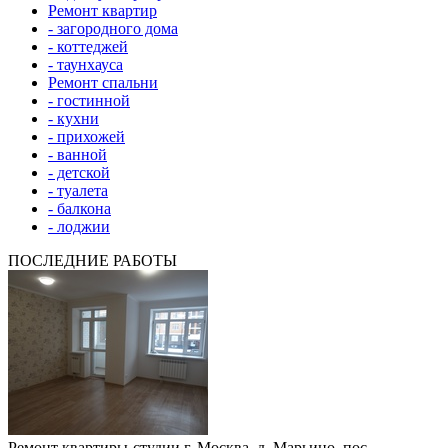
Ремонт квартир
- загородного дома
- коттеджей
- таунхауса
Ремонт спальни
- гостинной
- кухни
- прихожей
- ванной
- детской
- туалета
- балкона
- лоджии
ПОСЛЕДНИЕ РАБОТЫ
Ремонт квартиры-студии г. Москва, д. Марьино, пос.