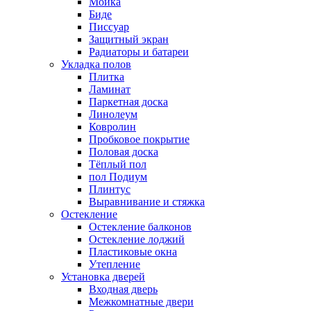
Мойка
Биде
Писсуар
Защитный экран
Радиаторы и батареи
Укладка полов
Плитка
Ламинат
Паркетная доска
Линолеум
Ковролин
Пробковое покрытие
Половая доска
Тёплый пол
пол Подиум
Плинтус
Выравнивание и стяжка
Остекление
Остекление балконов
Остекление лоджий
Пластиковые окна
Утепление
Установка дверей
Входная дверь
Межкомнатные двери