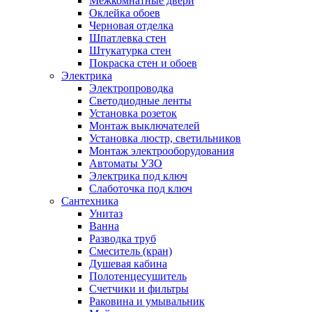
Межкомнатные двери
Оклейка обоев
Черновая отделка
Шпатлевка стен
Штукатурка стен
Покраска стен и обоев
Электрика
Электропроводка
Светодиодные ленты
Установка розеток
Монтаж выключателей
Установка люстр, светильников
Монтаж электрооборудования
Автоматы УЗО
Электрика под ключ
Слаботочка под ключ
Сантехника
Унитаз
Ванна
Разводка труб
Смеситель (кран)
Душевая кабина
Полотенцесушитель
Счетчики и фильтры
Раковина и умывальник