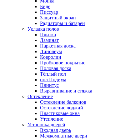
Мойка
Биде
Писсуар
Защитный экран
Радиаторы и батареи
Укладка полов
Плитка
Ламинат
Паркетная доска
Линолеум
Ковролин
Пробковое покрытие
Половая доска
Тёплый пол
пол Подиум
Плинтус
Выравнивание и стяжка
Остекление
Остекление балконов
Остекление лоджий
Пластиковые окна
Утепление
Установка дверей
Входная дверь
Межкомнатные двери