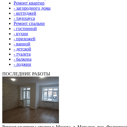
Ремонт квартир
- загородного дома
- коттеджей
- таунхауса
Ремонт спальни
- гостинной
- кухни
- прихожей
- ванной
- детской
- туалета
- балкона
- лоджии
ПОСЛЕДНИЕ РАБОТЫ
Ремонт квартиры-студии г. Москва, д. Марьино, пос. Филимоно