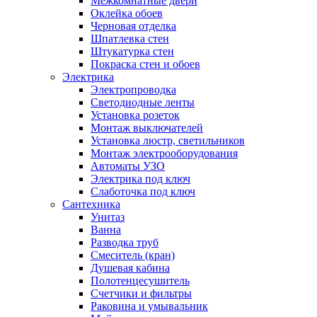
Межкомнатные двери
Оклейка обоев
Черновая отделка
Шпатлевка стен
Штукатурка стен
Покраска стен и обоев
Электрика
Электропроводка
Светодиодные ленты
Установка розеток
Монтаж выключателей
Установка люстр, светильников
Монтаж электрооборудования
Автоматы УЗО
Электрика под ключ
Слаботочка под ключ
Сантехника
Унитаз
Ванна
Разводка труб
Смеситель (кран)
Душевая кабина
Полотенцесушитель
Счетчики и фильтры
Раковина и умывальник