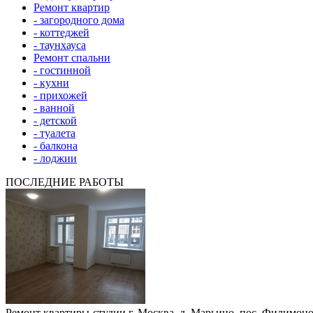
Ремонт квартир
- загородного дома
- коттеджей
- таунхауса
Ремонт спальни
- гостинной
- кухни
- прихожей
- ванной
- детской
- туалета
- балкона
- лоджии
ПОСЛЕДНИЕ РАБОТЫ
Ремонт квартиры-студии г. Москва, д. Марьино, пос. Филимоно