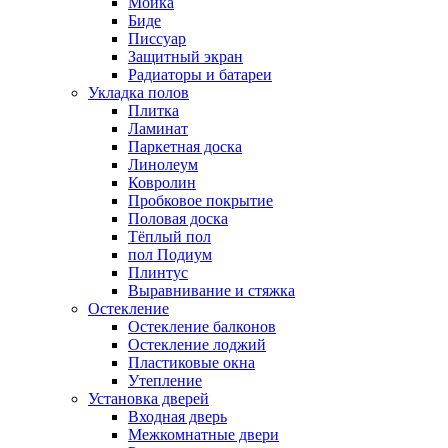
Мойка
Биде
Писсуар
Защитный экран
Радиаторы и батареи
Укладка полов
Плитка
Ламинат
Паркетная доска
Линолеум
Ковролин
Пробковое покрытие
Половая доска
Тёплый пол
пол Подиум
Плинтус
Выравнивание и стяжка
Остекление
Остекление балконов
Остекление лоджий
Пластиковые окна
Утепление
Установка дверей
Входная дверь
Межкомнатные двери