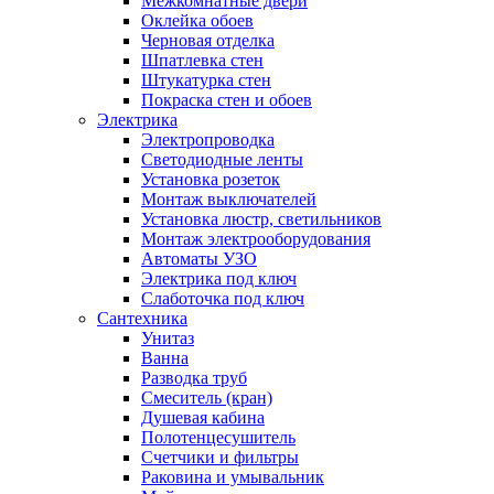
Межкомнатные двери
Оклейка обоев
Черновая отделка
Шпатлевка стен
Штукатурка стен
Покраска стен и обоев
Электрика
Электропроводка
Светодиодные ленты
Установка розеток
Монтаж выключателей
Установка люстр, светильников
Монтаж электрооборудования
Автоматы УЗО
Электрика под ключ
Слаботочка под ключ
Сантехника
Унитаз
Ванна
Разводка труб
Смеситель (кран)
Душевая кабина
Полотенцесушитель
Счетчики и фильтры
Раковина и умывальник