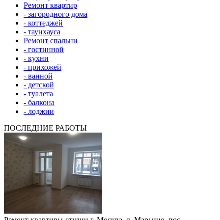
Ремонт квартир
- загородного дома
- коттеджей
- таунхауса
Ремонт спальни
- гостинной
- кухни
- прихожей
- ванной
- детской
- туалета
- балкона
- лоджии
ПОСЛЕДНИЕ РАБОТЫ
Ремонт квартиры-студии г. Москва, д. Марьино, пос.