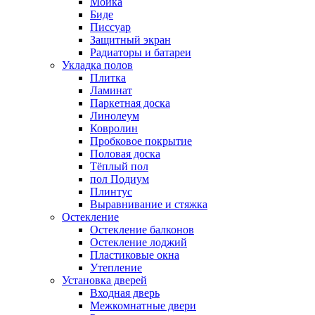
Мойка
Биде
Писсуар
Защитный экран
Радиаторы и батареи
Укладка полов
Плитка
Ламинат
Паркетная доска
Линолеум
Ковролин
Пробковое покрытие
Половая доска
Тёплый пол
пол Подиум
Плинтус
Выравнивание и стяжка
Остекление
Остекление балконов
Остекление лоджий
Пластиковые окна
Утепление
Установка дверей
Входная дверь
Межкомнатные двери