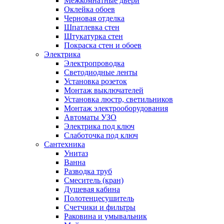
Межкомнатные двери
Оклейка обоев
Черновая отделка
Шпатлевка стен
Штукатурка стен
Покраска стен и обоев
Электрика
Электропроводка
Светодиодные ленты
Установка розеток
Монтаж выключателей
Установка люстр, светильников
Монтаж электрооборудования
Автоматы УЗО
Электрика под ключ
Слаботочка под ключ
Сантехника
Унитаз
Ванна
Разводка труб
Смеситель (кран)
Душевая кабина
Полотенцесушитель
Счетчики и фильтры
Раковина и умывальник