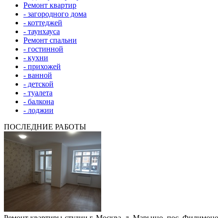
Ремонт квартир
- загородного дома
- коттеджей
- таунхауса
Ремонт спальни
- гостинной
- кухни
- прихожей
- ванной
- детской
- туалета
- балкона
- лоджии
ПОСЛЕДНИЕ РАБОТЫ
Ремонт квартиры-студии г. Москва, д. Марьино, пос. Филимоно