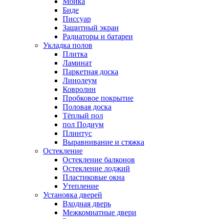
Мойка
Биде
Писсуар
Защитный экран
Радиаторы и батареи
Укладка полов
Плитка
Ламинат
Паркетная доска
Линолеум
Ковролин
Пробковое покрытие
Половая доска
Тёплый пол
пол Подиум
Плинтус
Выравнивание и стяжка
Остекление
Остекление балконов
Остекление лоджий
Пластиковые окна
Утепление
Установка дверей
Входная дверь
Межкомнатные двери