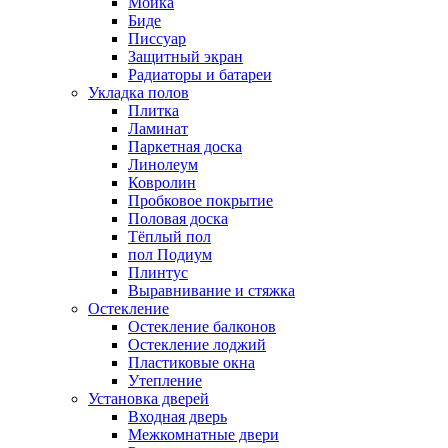
Мойка
Биде
Писсуар
Защитный экран
Радиаторы и батареи
Укладка полов
Плитка
Ламинат
Паркетная доска
Линолеум
Ковролин
Пробковое покрытие
Половая доска
Тёплый пол
пол Подиум
Плинтус
Выравнивание и стяжка
Остекление
Остекление балконов
Остекление лоджий
Пластиковые окна
Утепление
Установка дверей
Входная дверь
Межкомнатные двери