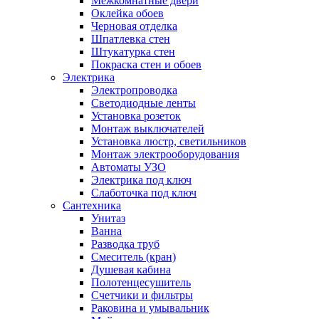
Межкомнатные двери
Оклейка обоев
Черновая отделка
Шпатлевка стен
Штукатурка стен
Покраска стен и обоев
Электрика
Электропроводка
Светодиодные ленты
Установка розеток
Монтаж выключателей
Установка люстр, светильников
Монтаж электрооборудования
Автоматы УЗО
Электрика под ключ
Слаботочка под ключ
Сантехника
Унитаз
Ванна
Разводка труб
Смеситель (кран)
Душевая кабина
Полотенцесушитель
Счетчики и фильтры
Раковина и умывальник