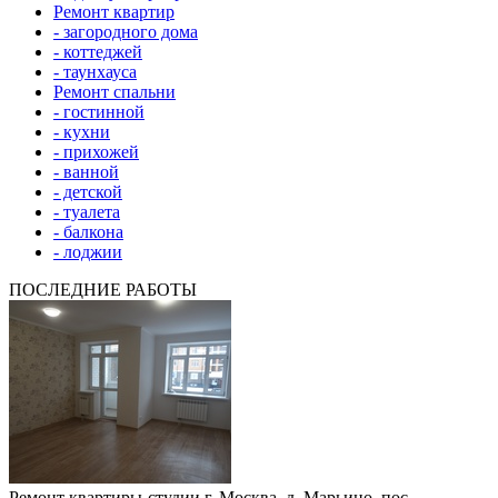
Ремонт квартир
- загородного дома
- коттеджей
- таунхауса
Ремонт спальни
- гостинной
- кухни
- прихожей
- ванной
- детской
- туалета
- балкона
- лоджии
ПОСЛЕДНИЕ РАБОТЫ
Ремонт квартиры-студии г. Москва, д. Марьино, пос.