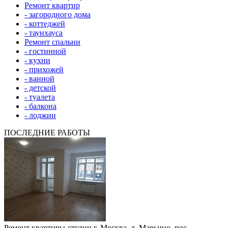
Ремонт квартир
- загородного дома
- коттеджей
- таунхауса
Ремонт спальни
- гостинной
- кухни
- прихожей
- ванной
- детской
- туалета
- балкона
- лоджии
ПОСЛЕДНИЕ РАБОТЫ
Ремонт квартиры-студии г. Москва, д. Марьино, пос.