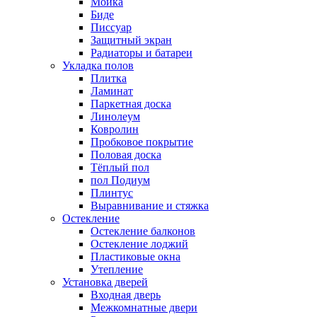
Мойка
Биде
Писсуар
Защитный экран
Радиаторы и батареи
Укладка полов
Плитка
Ламинат
Паркетная доска
Линолеум
Ковролин
Пробковое покрытие
Половая доска
Тёплый пол
пол Подиум
Плинтус
Выравнивание и стяжка
Остекление
Остекление балконов
Остекление лоджий
Пластиковые окна
Утепление
Установка дверей
Входная дверь
Межкомнатные двери