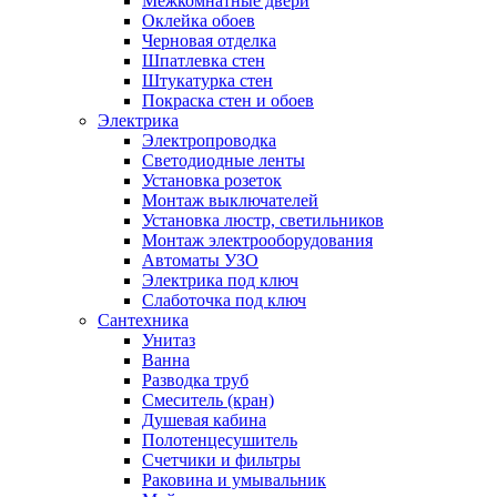
Межкомнатные двери
Оклейка обоев
Черновая отделка
Шпатлевка стен
Штукатурка стен
Покраска стен и обоев
Электрика
Электропроводка
Светодиодные ленты
Установка розеток
Монтаж выключателей
Установка люстр, светильников
Монтаж электрооборудования
Автоматы УЗО
Электрика под ключ
Слаботочка под ключ
Сантехника
Унитаз
Ванна
Разводка труб
Смеситель (кран)
Душевая кабина
Полотенцесушитель
Счетчики и фильтры
Раковина и умывальник